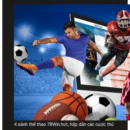
4 sảnh thể thao 78Win hot, hấp dẫn các cược thủ