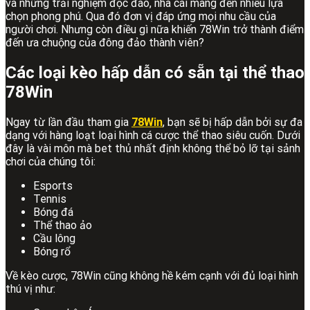
và những trải nghiệm độc đáo, nhà cái mang đến nhiều lựa
chọn phong phú. Qua đó đơn vị đáp ứng mọi nhu cầu của
người chơi. Nhưng còn điều gì nữa khiến 78Win trở thành điểm
đến ưa chuộng của đông đảo thành viên?
Các loại kèo hấp dẫn có sẵn tại thể thao
78Win
Ngay từ lần đầu tham gia
78Win
, bạn sẽ bị hấp dẫn bởi sự đa
dạng với hàng loạt loại hình cá cược thể thao siêu cuốn. Dưới
đây là vài môn mà bet thủ nhất định không thể bỏ lỡ tại sảnh
chơi của chúng tôi:
Esports
Tennis
Bóng đá
Thể thao ảo
Cầu lông
Bóng rổ
Về kèo cược, 78Win cũng không hề kém cạnh với đủ loại hình
thú vị như: