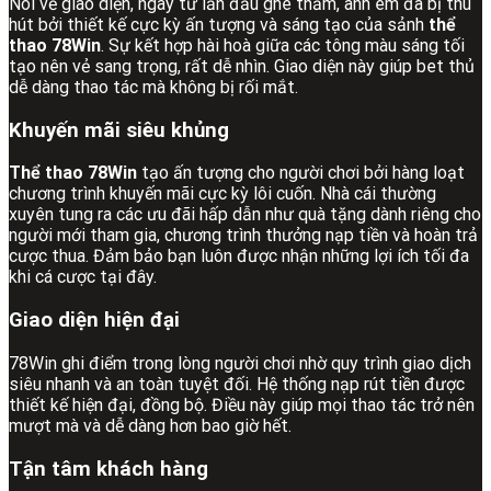
Nói về giao diện, ngay từ lần đầu ghé thăm, anh em đã bị thu
hút bởi thiết kế cực kỳ ấn tượng và sáng tạo của sảnh
thể
thao 78Win
. Sự kết hợp hài hoà giữa các tông màu sáng tối
tạo nên vẻ sang trọng, rất dễ nhìn. Giao diện này giúp bet thủ
dễ dàng thao tác mà không bị rối mắt.
Khuyến mãi siêu khủng
Thể thao 78Win
tạo ấn tượng cho người chơi bởi hàng loạt
chương trình khuyến mãi cực kỳ lôi cuốn. Nhà cái thường
xuyên tung ra các ưu đãi hấp dẫn như quà tặng dành riêng cho
người mới tham gia, chương trình thưởng nạp tiền và hoàn trả
cược thua. Đảm bảo bạn luôn được nhận những lợi ích tối đa
khi cá cược tại đây.
Giao diện hiện đại
78Win ghi điểm trong lòng người chơi nhờ quy trình giao dịch
siêu nhanh và an toàn tuyệt đối. Hệ thống nạp rút tiền được
thiết kế hiện đại, đồng bộ. Điều này giúp mọi thao tác trở nên
mượt mà và dễ dàng hơn bao giờ hết.
Tận tâm khách hàng