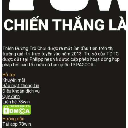
Thiên Đường Trò Chơi được ra mắt lần đầu tiên trên thị
trường giải trí trực tuyến vào năm 2013. Trụ sở của TDTC
được đặt tại Philippines và được cấp phép hoạt động hợp
pháp bởi các tổ chức cờ bạc quốc tế PAGCOR.
Hỗ trợ
Khuyến mãi
Bảo mật thông tin
Điều khoản dịch vụ
Quy định
Liên hệ 78win
Hướng dẫn
Tải app 78win