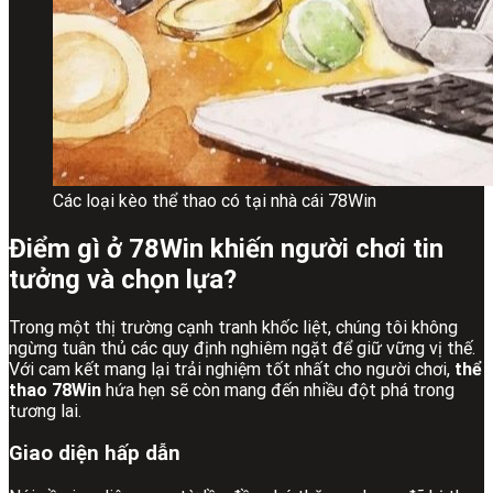
Các loại kèo thể thao có tại nhà cái 78Win
Điểm gì ở 78Win khiến người chơi tin
tưởng và chọn lựa?
Trong một thị trường cạnh tranh khốc liệt, chúng tôi không
ngừng tuân thủ các quy định nghiêm ngặt để giữ vững vị thế.
Với cam kết mang lại trải nghiệm tốt nhất cho người chơi,
thể
thao 78Win
hứa hẹn sẽ còn mang đến nhiều đột phá trong
tương lai.
Giao diện hấp dẫn