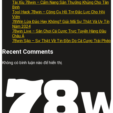
Tài Xỉu 78win – Cẩm Nang Săn Thưởng Khủng Cho Tân
Binh
Tool Hack 78win – Công Cụ Hỗ Trợ Đắc Lực Cho Hội
Viên
78Win Lừa Đảo Hay Không? Giải Mã Sự Thật Và Uy Tín
Năm 2024
78win Live – Sân Chơi Cá Cược Trực Tuyến Hàng Đầu
Châu Á
78win Sập – Sự Thật Về Tin Đồn Do Cá Cược Trái Phép
Recent Comments
Không có bình luận nào để hiển thị.