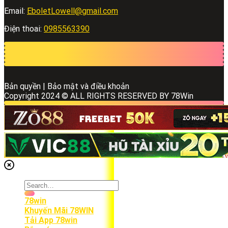
Email:
EboletLowell@gmail.com
Điện thoai:
0985563390
Bản quyền | Bảo mật và điều khoản
Copyright 2024 © ALL RIGHTS RESERVED BY 78Win
78win
Khuyến Mãi 78WIN
Tải App 78win