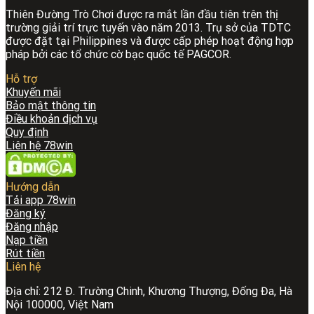
Thiên Đường Trò Chơi được ra mắt lần đầu tiên trên thị
trường giải trí trực tuyến vào năm 2013. Trụ sở của TDTC
được đặt tại Philippines và được cấp phép hoạt động hợp
pháp bởi các tổ chức cờ bạc quốc tế PAGCOR.
Hỗ trợ
Khuyến mãi
Bảo mật thông tin
Điều khoản dịch vụ
Quy định
Liên hệ 78win
Hướng dẫn
Tải app 78win
Đăng ký
Đăng nhập
Nạp tiền
Rút tiền
Liên hệ
Địa chỉ: 212 Đ. Trường Chinh, Khương Thượng, Đống Đa, Hà
Nội 100000, Việt Nam