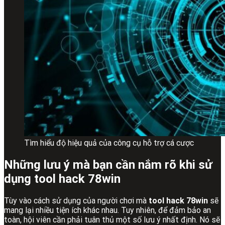
Tìm hiểu độ hiệu quả của công cụ hỗ trợ cá cược
Những lưu ý mà bạn cần nắm rõ khi sử
dụng tool hack 78win
Tùy vào cách sử dụng của người chơi mà
tool hack 78win
sẽ
mang lại nhiều tiện ích khác nhau. Tuy nhiên, để đảm bảo an
toàn, hội viên cần phải tuân thủ một số lưu ý nhất định. Nó sẽ