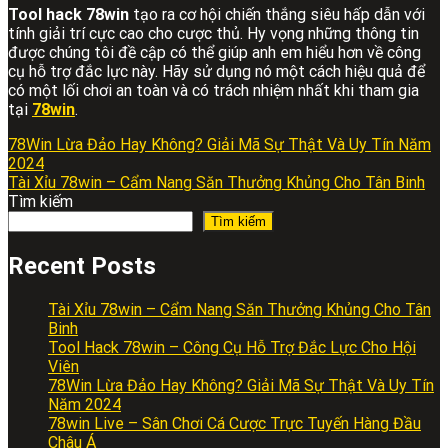
Tool hack 78win
tạo ra cơ hội chiến thắng siêu hấp dẫn với
tính giải trí cực cao cho cược thủ. Hy vọng những thông tin
được chúng tôi đề cập có thể giúp anh em hiểu hơn về công
cụ hỗ trợ đắc lực này. Hãy sử dụng nó một cách hiệu quả để
có một lối chơi an toàn và có trách nhiệm nhất khi tham gia
tại
78win
.
78Win Lừa Đảo Hay Không? Giải Mã Sự Thật Và Uy Tín Năm
2024
Tài Xỉu 78win – Cẩm Nang Săn Thưởng Khủng Cho Tân Binh
Tìm kiếm
Tìm kiếm
Recent Posts
Tài Xỉu 78win – Cẩm Nang Săn Thưởng Khủng Cho Tân
Binh
Tool Hack 78win – Công Cụ Hỗ Trợ Đắc Lực Cho Hội
Viên
78Win Lừa Đảo Hay Không? Giải Mã Sự Thật Và Uy Tín
Năm 2024
78win Live – Sân Chơi Cá Cược Trực Tuyến Hàng Đầu
Châu Á