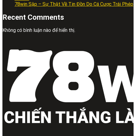
78win Sập – Sự Thật Về Tin Đồn Do Cá Cược Trái Phép
Recent Comments
Không có bình luận nào để hiển thị.