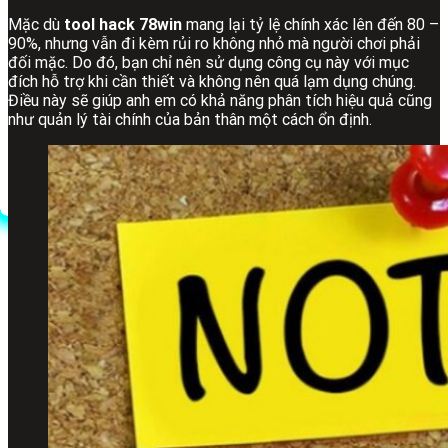
Mặc dù
tool hack 78win
mang lại tỷ lệ chính xác lên đến 80 –
90%, nhưng vẫn đi kèm rủi ro không nhỏ mà người chơi phải
đối mặc. Do đó, bạn chỉ nên sử dụng công cụ này với mục
đích hỗ trợ khi cần thiết và không nên quá lạm dụng chúng.
Điều này sẽ giúp anh em có khả năng phân tích hiệu quả cũng
như quản lý tài chính của bản thân một cách ổn định.